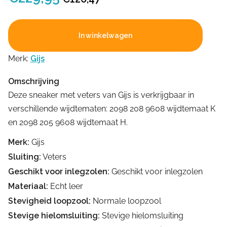
prijs
prijs
was:
is:
In winkelwagen
€229,95.
€126,47.
Merk:
Gijs
Omschrijving
Deze sneaker met veters van Gijs is verkrijgbaar in
verschillende wijdtematen: 2098 208 9608 wijdtemaat K
en 2098 205 9608 wijdtemaat H.
Merk:
Gijs
Sluiting:
Veters
Geschikt voor inlegzolen:
Geschikt voor inlegzolen
Materiaal:
Echt leer
Stevigheid loopzool:
Normale loopzool
Stevige hielomsluiting:
Stevige hielomsluiting