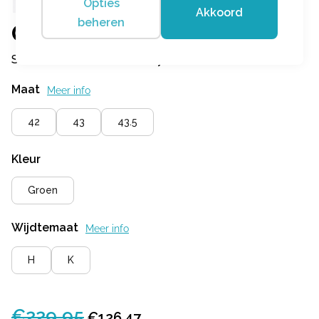
Opties
Akkoord
beheren
Gijs
Sneaker met veters Khaky
Maat
Meer info
42
43
43.5
Kleur
Groen
Wijdtemaat
Meer info
H
K
€
229,95
Oorspronkelijke
Huidige
€
126,47