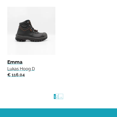
Emma
Lukas Hoog D
€ 116.04
1
2
→