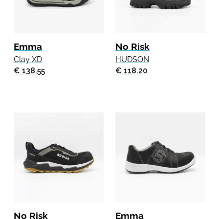
Emma
No Risk
Clay XD
HUDSON
€ 138.55
€ 118.20
No Risk
Emma