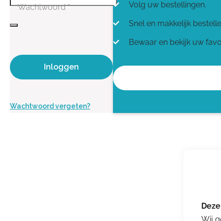
Volg uw bestellingen.
Wachtwoord
*
Snel en makkelijk bestell
Bewaar en bekijk uw favo
Inloggen
Wachtwoord vergeten?
Wij g