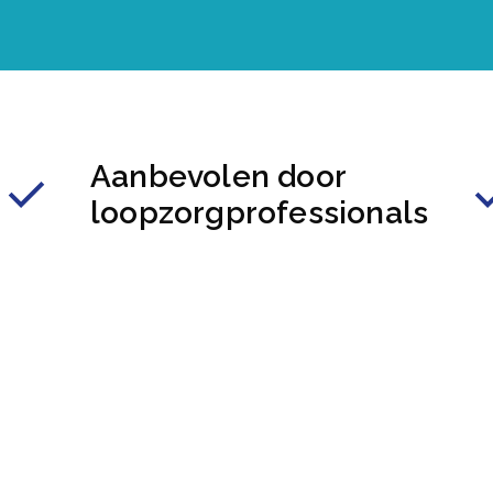
Aanbevolen door
loopzorgprofessionals
hoenen
Volg ons op
Facebook
elden
LinkedIn