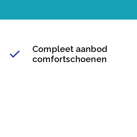
Compleet aanbod
comfortschoenen
Categorieën
Over Rondom Sc
Dames
Over ons
Heren
Inloggen of aanm