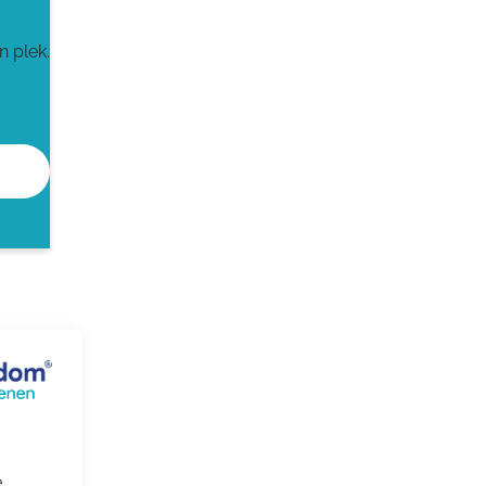
n plek.
e