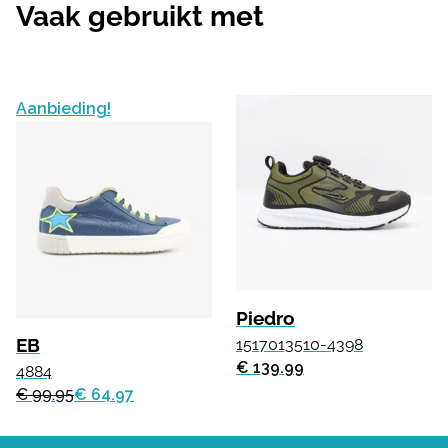
Vaak gebruikt met
Aanbieding!
Piedro
EB
1517013510-4398
€ 139.99
4884
€ 99.95
€ 64.97