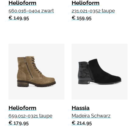
Helioform
Helioform
560.016-0404 zwart
231.021-0352 taupe
€ 149.95
€ 159.95
Helioform
Hassia
659.012-0321 taupe
Madeira Schwarz
€ 179.95
€ 214.95