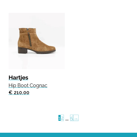
Hartjes
Hip Boot Cognac
€ 210.00
…
1
2
5
→