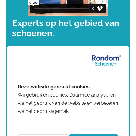
Experts op het gebied van
schoenen.
Veel mensen vinden het moeilijk om de juiste
schoenen te vinden. Het overweldigende online
aanbod en het verdwijnen van steeds meer
goede schoenenwinkels maken dit niet
makkelijker. Daarom hebben wij
Rondom
Schoenen
opgericht.
Wij gebruiken cookies. Daarmee analyseren
Rondom Schoenen is ontstaan vanuit een
we het gebruik van de website en verbeteren
samenwerking tussen podotherapeuten, medisch
we het gebruiksgemak.
pedicures en orthopedisch schoenmakers – dé
experts op het gebied van voeten. Ons doel?
Mensen lekkerder door het leven laten lopen.