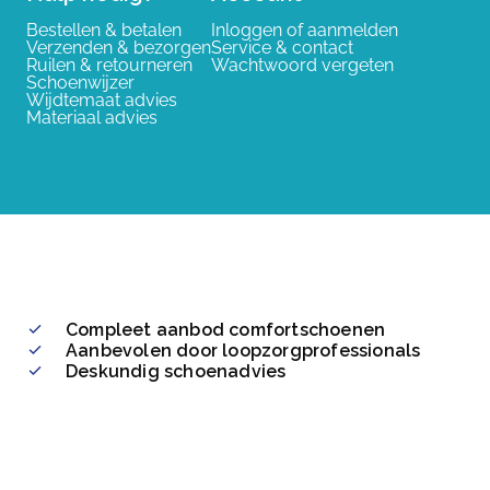
Bestellen & betalen
Inloggen of aanmelden
Verzenden & bezorgen
Service & contact
Ruilen & retourneren
Wachtwoord vergeten
Schoenwijzer
Wijdtemaat advies
Materiaal advies
Compleet aanbod comfortschoenen
Aanbevolen door loopzorgprofessionals
Deskundig schoenadvies