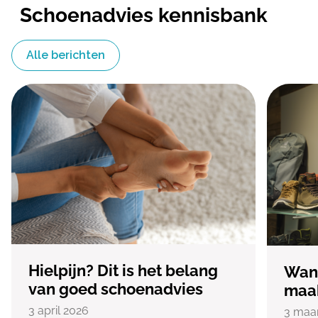
Schoenadvies kennisbank
Alle berichten
Hielpijn? Dit is het belang
Wan
van goed schoenadvies
maak
3 april 2026
3 maa