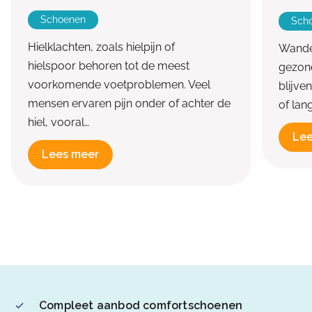
Schoenen
Sch
Hielklachten, zoals hielpijn of
Wandel
hielspoor behoren tot de meest
gezon
voorkomende voetproblemen. Veel
blijve
mensen ervaren pijn onder of achter de
of lan
hiel, vooral…
Lee
Lees meer
Compleet aanbod comfortschoenen