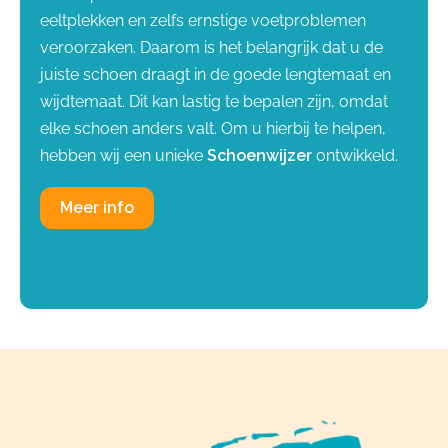
eeltplekken en zelfs ernstige voetproblemen
veroorzaken. Daarom is het belangrijk dat u de
juiste schoen draagt in de goede lengtemaat en
wijdtemaat. Dit kan lastig te bepalen zijn, omdat
elke schoen anders valt. Om u hierbij te helpen,
hebben wij een unieke
Schoenwijzer
ontwikkeld.
Meer info