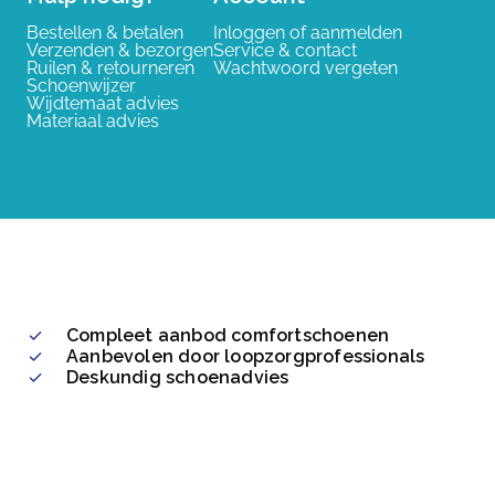
Bestellen & betalen
Inloggen of aanmelden
Verzenden & bezorgen
Service & contact
Ruilen & retourneren
Wachtwoord vergeten
Schoenwijzer
Wijdtemaat advies
Materiaal advies
Compleet aanbod comfortschoenen
Aanbevolen door loopzorgprofessionals
Deskundig schoenadvies