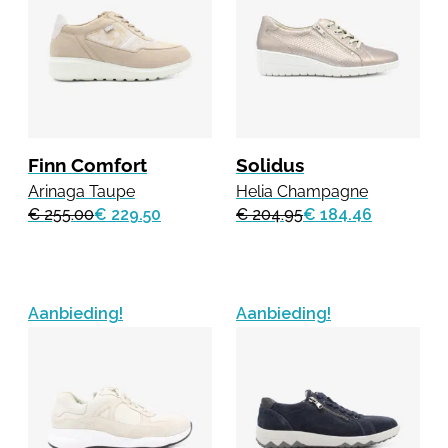
Finn Comfort
Solidus
Arinaga Taupe
Helia Champagne
€ 255.00
€ 229.50
€ 204.95
€ 184.46
Aanbieding!
Aanbieding!