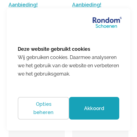
Aanbieding!
Aanbieding!
Wij gebruiken cookies. Daarmee analyseren
we het gebruik van de website en verbeteren
Hartjes
Finn Comfort
we het gebruiksgemak.
Diabetik Shoe Birke
Lisboa Bast
€ 230.00
€ 207.00
€ 255.00
€ 229.50
Opties
Akkoord
beheren
Aanbieding!
Aanbieding!