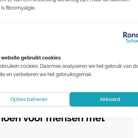
is fibromyalgie.
en met reuma
unnen schoenen minder goed passen. Dit kan leiden tot
agels afwijkingen laten zien als de tenen niet de ruimte
ebruiken cookies. Daarmee analyseren we het gebruik van d
 stand van de voet kan leiden tot een ander looppatroon
te en verbeteren we het gebruiksgemak.
en. Daarom is het belangrijk dat iemand met reuma goede
Opties beheren
Akkoord
hoen voor mensen met