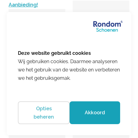
Aanbieding!
Wij gebruiken cookies. Daarmee analyseren
Lowa
we het gebruik van de website en verbeteren
Lowa
Innox Pro 4 Daagse GTX
we het gebruiksgemak.
Lo Ws Conifer/Mandarin
Renegade Evo GTX Mid
€ 179.95
Darkgrey/Black
€ 229.95
€ 206.96
Opties
Akkoord
beheren
Aanbieding!
Aanbieding!