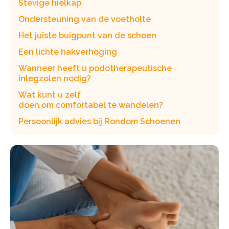
Stevige hielkap
Ondersteuning van de voetholte
Het juiste buigpunt van de schoen
Een lichte hakverhoging
Wanneer heeft u podotherapeutische
inlegzolen nodig?
Wat kunt u zelf
doen om comfortabel te wandelen?
Persoonlijk advies bij Rondom Schoenen