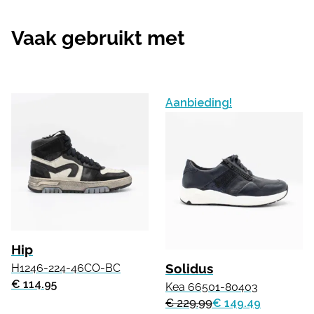
Vaak gebruikt met
Aanbieding!
Hip
Solidus
H1246-224-46CO-BC
€ 114.95
Kea 66501-80403
€ 229.99
€ 149.49