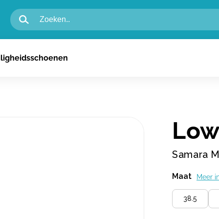
igheidsschoenen voor heren
iligheidsschoenen
igheidsschoenen voor dames
n
Low
Samara M
Maat
Meer i
38.5