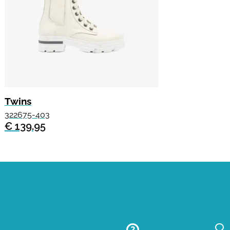
Twins
322675-403
€ 139.95