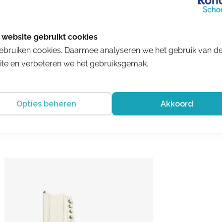
Lowa
ebruiken cookies. Daarmee analyseren we het gebruik van d
Carezza LW220065-9931
te en verbeteren we het gebruiksgemak.
€ 219.95
€ 164.96
Opties beheren
Akkoord