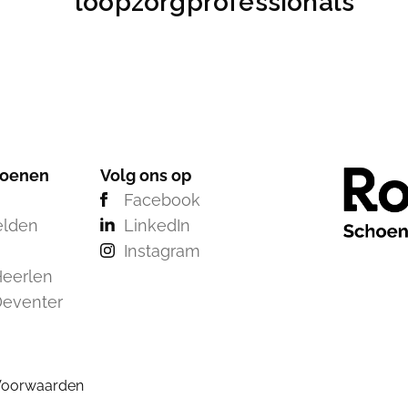
loopzorgprofessionals
hoenen
Volg ons op
Facebook
elden
LinkedIn
Instagram
eerlen
Deventer
Voorwaarden