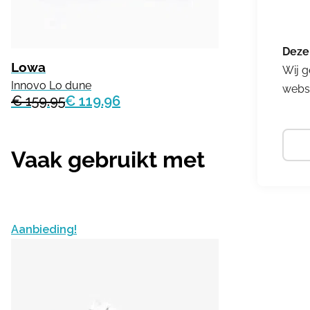
Lowa
Wij g
Innovo Lo dune
websi
€ 159.95
€ 119.96
Vaak gebruikt met
Aanbieding!