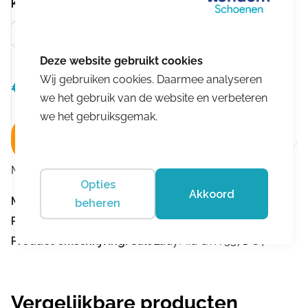
Kleur
Groen
Wij gebruiken cookies. Daarmee analyseren
€
249,99
Oorspronkelijke
Huidige
€
187,49
we het gebruik van de website en verbeteren
prijs
prijs
we het gebruiksgemak.
was:
is:
In winkelwagen
€249,99.
€187,49.
Merk:
Meindl
Opties
Akkoord
Merk:
Meindl
beheren
Product nummer:
6137
Product omschrijving:
SaloLadyMid GTX 5571-84
Vergelijkbare producten