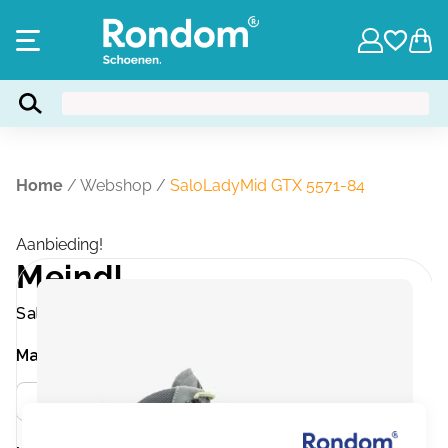
Home
/
Webshop
/
SaloLadyMid GTX 5571-84
Aanbieding!
Meindl
SaloLadyMid GTX 5571-84
Maat
Meer info
42