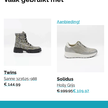
Aanbieding!
Twins
Solidus
Sanne 323625-988
€ 144.99
Holly Grijs
€ 199.95
€ 109.97