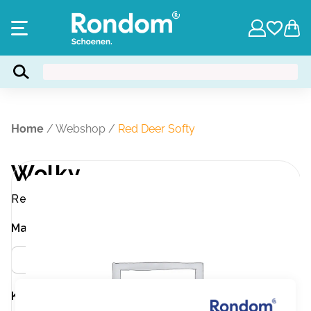
Home
/
Webshop
/
Red Deer Softy
Wolky
Red Deer Softy
Maat
Meer info
42
Kleur