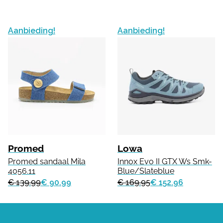
Aanbieding!
Aanbieding!
Promed
Lowa
Promed sandaal Mila
Innox Evo II GTX Ws Smk-
4056.11
Blue/Slateblue
€ 139.99
€ 90.99
€ 169.95
€ 152.96