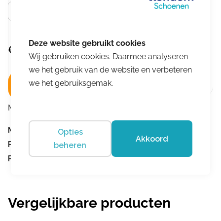
Bruin
€
179,95
Wij gebruiken cookies. Daarmee analyseren
we het gebruik van de website en verbeteren
we het gebruiksgemak.
In winkelwagen
Merk:
Wolky
Merk:
Wolky
Opties
Akkoord
Product nummer:
756
beheren
Product omschrijving:
Red Deer Softy
Vergelijkbare producten