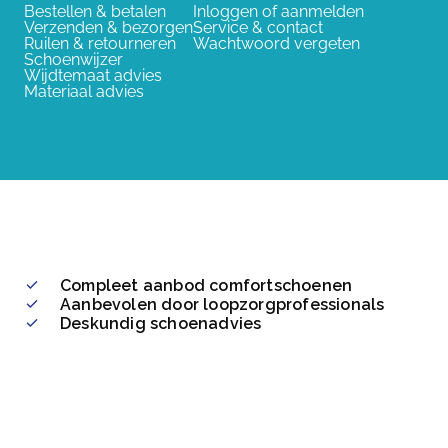
Bestellen & betalen
Inloggen of aanmelden
Verzenden & bezorgen
Service & contact
Ruilen & retourneren
Wachtwoord vergeten
Schoenwijzer
Wijdtemaat advies
Materiaal advies
Compleet aanbod comfortschoenen
Aanbevolen door loopzorgprofessionals
Deskundig schoenadvies