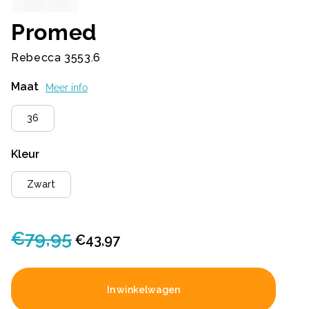
Promed
Rebecca 3553.6
Maat
Meer info
36
Kleur
Zwart
€
79,95
Oorspronkelijke
Huidige
€
43,97
prijs
prijs
was:
is:
In winkelwagen
€79,95.
€43,97.