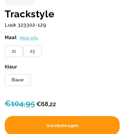
Trackstyle
Luuk 323302-129
Maat
Meer info
21
23
Kleur
Blauw
€
104,95
Oorspronkelijke
Huidige
€
68,22
prijs
prijs
was:
is:
In winkelwagen
€104,95.
€68,22.