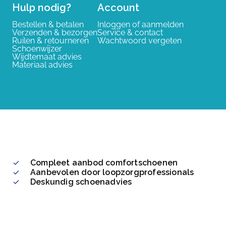
Hulp nodig?
Account
Bestellen & betalen
Inloggen of aanmelden
Verzenden & bezorgen
Service & contact
Ruilen & retourneren
Wachtwoord vergeten
Schoenwijzer
Wijdtemaat advies
Materiaal advies
Compleet aanbod comfortschoenen
Aanbevolen door loopzorgprofessionals
Deskundig schoenadvies