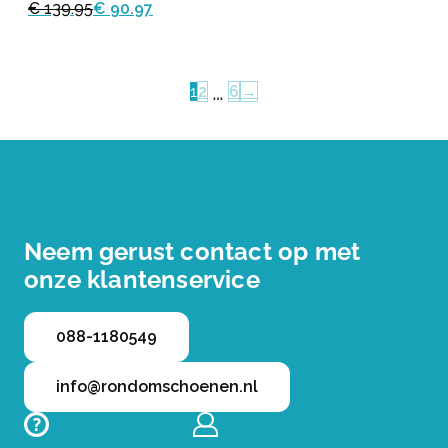
€ 139.95
€ 90.97
…
1
2
6
→
Neem gerust contact op met
onze klantenservice
088-1180549
info@rondomschoenen.nl