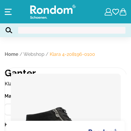
Home
/
Webshop
/
Klara 4-208196-0100
Ganter
Klara 4-208196-0100
Maat
Meer info
42
Kleur