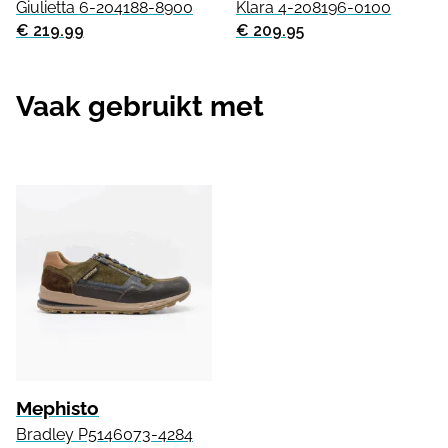
Giulietta 6-204188-8900
Klara 4-208196-0100
€ 219.99
€ 209.95
Vaak gebruikt met
Mephisto
Bradley P5146073-4284