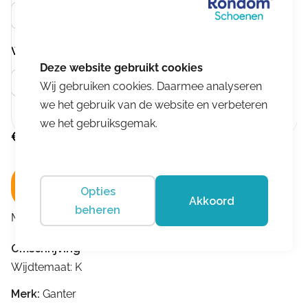
Zwart
Wijdtemaat
Meer info
K
Wij gebruiken cookies. Daarmee analyseren
we het gebruik van de website en verbeteren
we het gebruiksgemak.
€
209,95
In winkelwagen
Opties
Akkoord
beheren
Merk:
Ganter
Omschrijving
Wijdtemaat: K
Merk:
Ganter