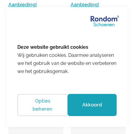
Aanbieding!
Aanbieding!
Wij gebruiken cookies. Daarmee analyseren
we het gebruik van de website en verbeteren
we het gebruiksgemak.
Ganter
Ganter
Kim Weiss
Hig.Fly.HR Darkblue
€ 214.95
€ 193.45
€ 209.95
€ 188.96
Opties
Akkoord
beheren
Aanbieding!
Aanbieding!