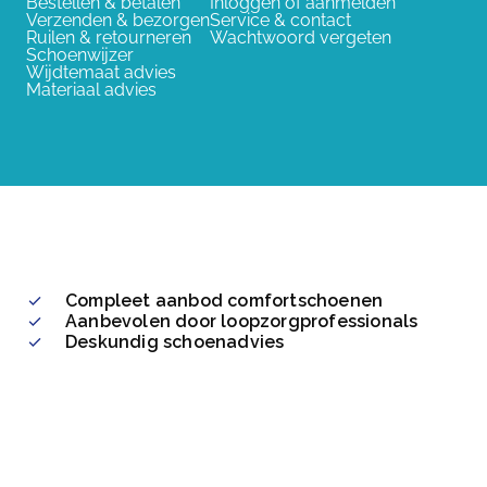
Bestellen & betalen
Inloggen of aanmelden
Verzenden & bezorgen
Service & contact
Ruilen & retourneren
Wachtwoord vergeten
Schoenwijzer
Wijdtemaat advies
Materiaal advies
Compleet aanbod comfortschoenen
Aanbevolen door loopzorgprofessionals
Deskundig schoenadvies