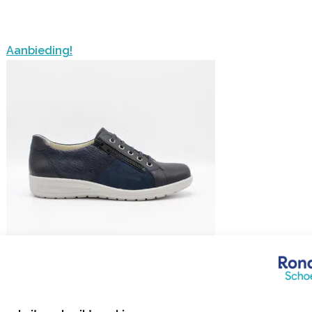
Aanbieding!
Solidus
Heaven Ocean