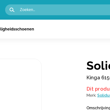
igheidsschoenen voor heren
iligheidsschoenen
igheidsschoenen voor dames
n
Sol
Kinga 61
Dit produ
Merk:
Solidu
Omschrijvin