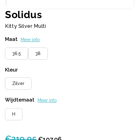
Solidus
Kitty Silver Multi
Maat
Meer info
36.5
38
Kleur
Zilver
Wijdtemaat
Meer info
H
€
219,95
Oorspronkelijke
Huidige
€
197,96