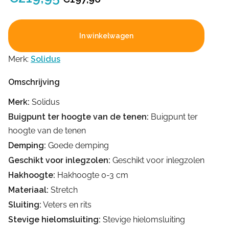
prijs
prijs
was:
is:
In winkelwagen
€219,95.
€197,96.
Merk:
Solidus
Omschrijving
Merk:
Solidus
Buigpunt ter hoogte van de tenen:
Buigpunt ter
hoogte van de tenen
Demping:
Goede demping
Geschikt voor inlegzolen:
Geschikt voor inlegzolen
Hakhoogte:
Hakhoogte 0-3 cm
Materiaal:
Stretch
Sluiting:
Veters en rits
Stevige hielomsluiting:
Stevige hielomsluiting