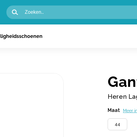
igheidsschoenen voor heren
iligheidsschoenen
igheidsschoenen voor dames
n
Gan
Heren La
Maat
Meer i
44