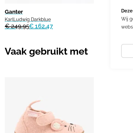
Ganter
Wij g
KarlLudwig Darkblue
€ 249.95
€ 162.47
websi
Vaak gebruikt met