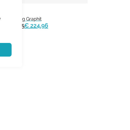
Ganter
e
KarlLudwig Graphit
€ 249.95
€ 224.96