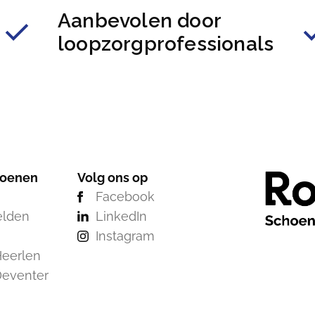
Aanbevolen door
loopzorgprofessionals
hoenen
Volg ons op
Facebook
elden
LinkedIn
Instagram
eerlen
Deventer