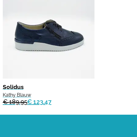
Solidus
Kathy Blauw
€ 189.95
€ 123.47