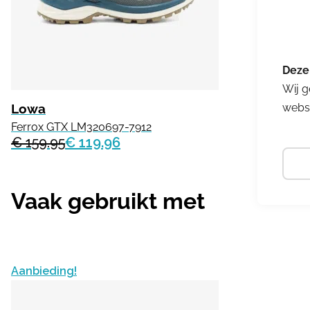
Wij g
Lowa
websi
Ferrox GTX LM320697-7912
€ 159.95
€ 119.96
Vaak gebruikt met
Aanbieding!