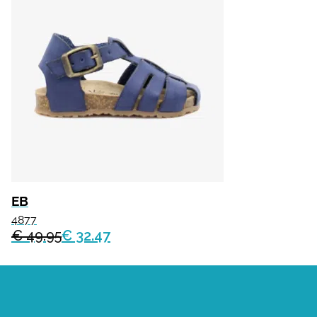
EB
4877
€ 49.95
€ 32.47