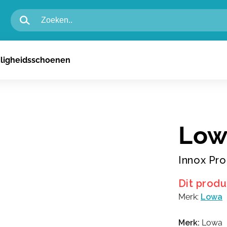
igheidsschoenen voor heren
iligheidsschoenen
igheidsschoenen voor dames
n
Low
Innox Pr
Dit produ
Merk:
Lowa
Merk:
Lowa