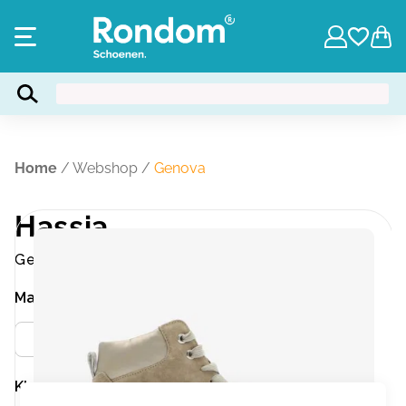
Home
/
Webshop
/
Genova
Hassia
Genova
Maat
Meer info
37.5
Kleur