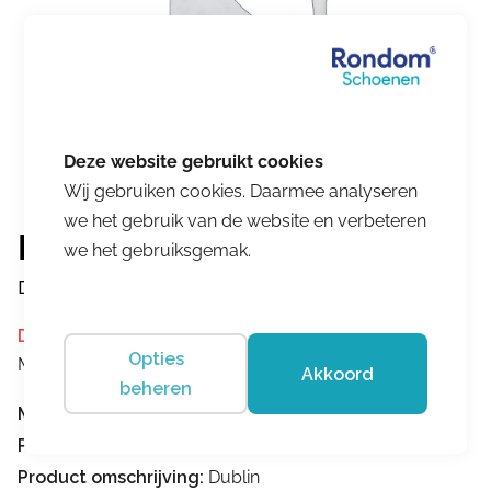
Wij gebruiken cookies. Daarmee analyseren
we het gebruik van de website en verbeteren
Lowa
we het gebruiksgemak.
Dublin
Dit product is momenteel niet op voorraad.
Opties
Merk:
Lowa
Akkoord
beheren
Merk:
Lowa
Product nummer:
968
Product omschrijving:
Dublin