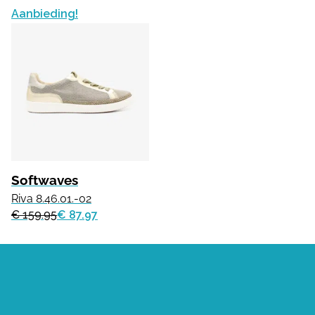
Aanbieding!
Softwaves
Riva 8.46.01.-02
€ 159.95
€ 87.97