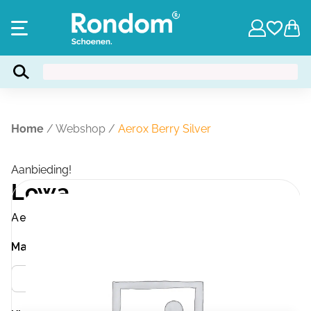
Home
/
Webshop
/
Aerox Berry Silver
Aanbieding!
Lowa
Aerox Berry Silver
Maat
Meer info
40