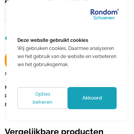
Kleur
Roze
€
184,95
Oorspronkelijke
Huidige
€
138,71
prijs
prijs
Wij gebruiken cookies. Daarmee analyseren
was:
is:
we het gebruik van de website en verbeteren
In winkelwagen
€184,95.
€138,71.
we het gebruiksgemak.
Merk:
Lowa
Merk:
Lowa
Opties
Product nummer:
3791
Akkoord
beheren
Product omschrijving:
Aerox Berry Silver
Vergelijkbare producten