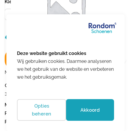
Kleur
Goud
€
109,95
Oorspronkelijke
Huidige
€
71,47
prijs
prijs
was:
is:
In winkelwagen
€109,95.
€71,47.
Wij gebruiken cookies. Daarmee analyseren
we het gebruik van de website en verbeteren
Merk:
Romagnoli
we het gebruiksgemak.
Omschrijving
3+ medium
Merk:
Romagnoli
Opties
Akkoord
Product nummer:
1933
beheren
Product omschrijving:
3697-487