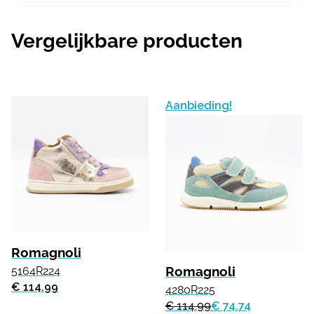
Vergelijkbare producten
Aanbieding!
Romagnoli
Romagnoli
5164R224
€ 114.99
4280R225
€ 114.99
€ 74.74