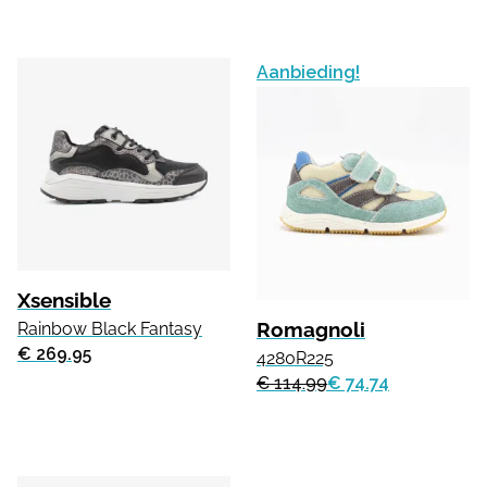
Aanbieding!
Xsensible
Romagnoli
Rainbow Black Fantasy
€ 269.95
4280R225
€ 114.99
€ 74.74