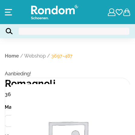
Home
/
Webshop
/
3697-487
Aanbieding!
Romagnoli
3697-487
Maat
Meer info
33
35