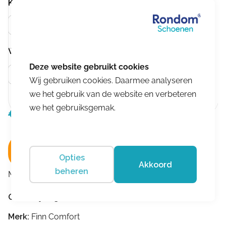
Kleur
Beige
Wijdtemaat
Meer info
K
Wij gebruiken cookies. Daarmee analyseren
we het gebruik van de website en verbeteren
we het gebruiksgemak.
€
185,00
Oorspronkelijke
Huidige
€
166,50
prijs
prijs
was:
is:
In winkelwagen
€185,00.
€166,50.
Opties
Akkoord
beheren
Merk:
Finn Comfort
Omschrijving
Merk:
Finn Comfort