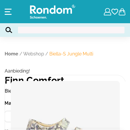
Home
/
Webshop
/
Biella-S Jungle Multi
Aanbieding!
Finn Comfort
Biella-S Jungle Multi
Maat
Meer info
36