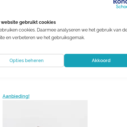
Trackstyle
322863-129
ebruiken cookies. Daarmee analyseren we het gebruik van d
€ 134.95
te en verbeteren we het gebruiksgemak.
Opties beheren
Akkoord
Aanbieding!