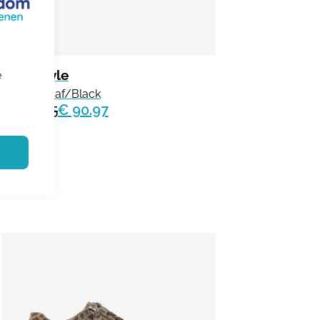
Trackstyle
e
Bruce Braaf/Black
€ 139.95
€ 90.97