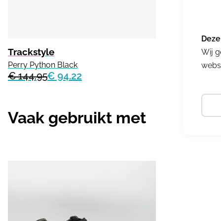
Trackstyle
Wij g
Perry Python Black
websi
€ 144.95
€ 94.22
Vaak gebruikt met