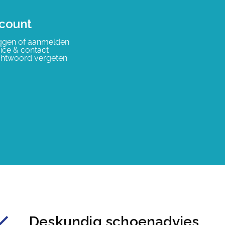
count
ggen of aanmelden
ice & contact
htwoord vergeten
Deskundig schoenadvies