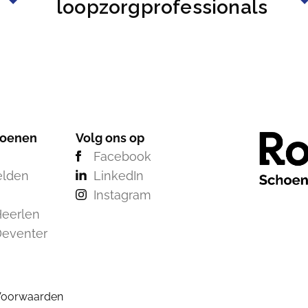
loopzorgprofessionals
hoenen
Volg ons op
Facebook
elden
LinkedIn
Instagram
eerlen
Deventer
Voorwaarden