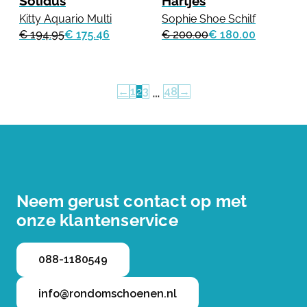
Solidus
Hartjes
Kitty Aquario Multi
Sophie Shoe Schilf
€ 194.95
€ 175.46
€ 200.00
€ 180.00
…
←
1
2
3
48
→
Neem gerust contact op met
onze klantenservice
088-1180549
info@rondomschoenen.nl