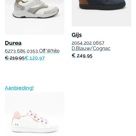
Gijs
Durea
2054 202 0657
D.Blauw/Cognac
6273 685 0353 Off White
€ 249.95
€ 219.95
€ 120.97
Aanbieding!