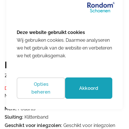
Wij gebruiken cookies. Daarmee analyseren
we het gebruik van de website en verbeteren
we het gebruiksgemak.
Podartis
Zea SR Blue
Opties
Akkoord
Dit product is momenteel niet op voorraad.
beheren
Merk:
Podartis
Merk:
Podartis
Sluiting:
Klittenband
Geschikt voor inlegzolen:
Geschikt voor inlegzolen