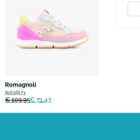
Romagnoli
8161R171
€ 109.95
€ 71.47