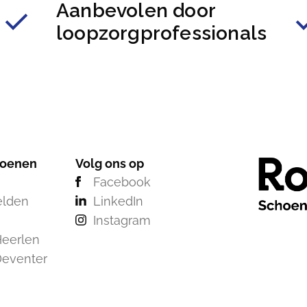
Aanbevolen door
loopzorgprofessionals
hoenen
Volg ons op
Facebook
elden
LinkedIn
Instagram
eerlen
Deventer