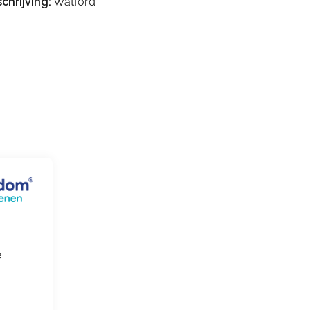
chrijving:
Watford
e