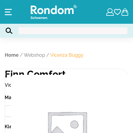
Home
/
Webshop
/
Vicenza Buggy
Finn Comfort
Vicenza Buggy
Maat
Meer info
37.5
Kleur