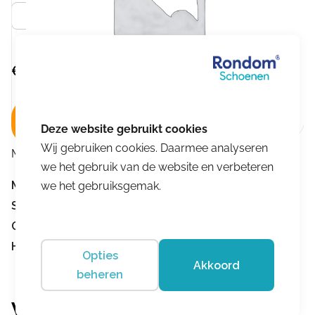
Zwart
€
249,95
In winkelwagen
Wij gebruiken cookies. Daarmee analyseren
Merk:
Finn Comfort
we het gebruik van de website en verbeteren
Merk:
Finn Comfort
we het gebruiksgemak.
Stevige hielomsluiting:
Stevige hielomsluiting
Geschikt voor inlegzolen:
Geschikt voor inlegzolen
Hakhoogte:
Hakhoogte 0-3 cm
Opties
Akkoord
beheren
Vergelijkbare producten