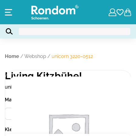
Home
/
Webshop
/
unicorn 3220-0512
Living Kitzbühel
unicorn 3220-0512
Maat
Meer info
24
Kleur