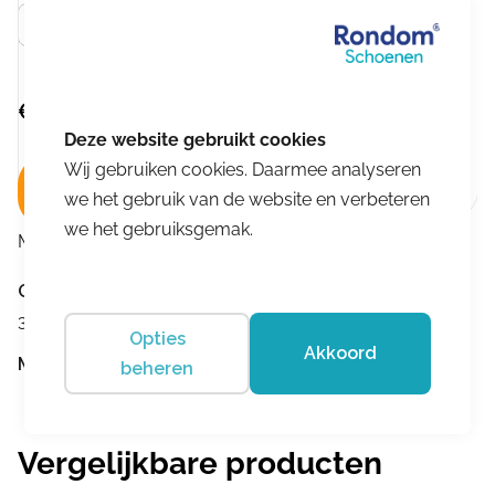
Blauw
€
59,95
Wij gebruiken cookies. Daarmee analyseren
In winkelwagen
we het gebruik van de website en verbeteren
we het gebruiksgemak.
Merk:
Living Kitzbühel
Omschrijving
3+ medium
Opties
Akkoord
Merk:
Living Kitzbühel
beheren
Vergelijkbare producten