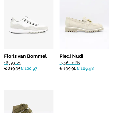
Floris van Bommel
Piedi Nudi
16393-25
2756-01PN
€ 219.95
€ 120.97
€ 199.96
€ 109.98