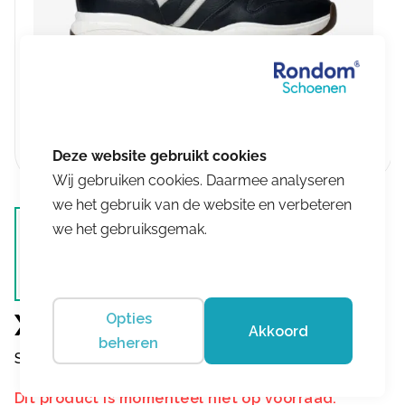
Wij gebruiken cookies. Daarmee analyseren
we het gebruik van de website en verbeteren
we het gebruiksgemak.
Xsensible
Opties
Akkoord
beheren
SWX3 – Men Denim
Dit product is momenteel niet op voorraad.