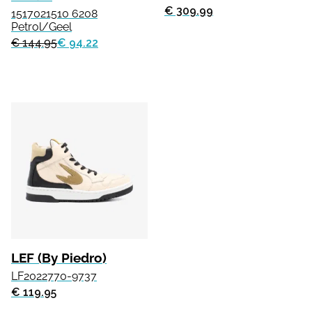
€ 309.99
1517021510 6208
Petrol/Geel
€ 144.95
€ 94.22
LEF (By Piedro)
LF2022770-9737
€ 119.95