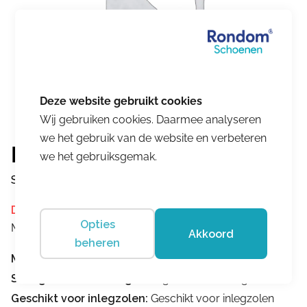
Wij gebruiken cookies. Daarmee analyseren
we het gebruik van de website en verbeteren
Finn Comfort
we het gebruiksgemak.
Surfside
Dit product is momenteel niet op voorraad.
Opties
Merk:
Finn Comfort
Akkoord
beheren
Merk:
Finn Comfort
Stevige hielomsluiting:
Stevige hielomsluiting
Geschikt voor inlegzolen:
Geschikt voor inlegzolen