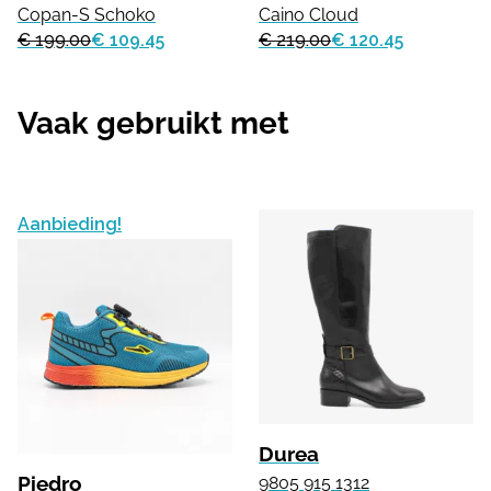
Copan-S Schoko
Caino Cloud
€ 199.00
€ 109.45
€ 219.00
€ 120.45
Vaak gebruikt met
Aanbieding!
Durea
Piedro
9805 915 1312