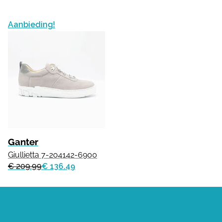
Aanbieding!
Ganter
Giullietta 7-204142-6900
€ 209.99
€ 136.49