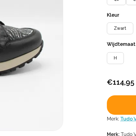
Kleur
Zwart
Wijdtemaa
H
€
114,95
Merk:
Tudo V
Merk:
Tudo V