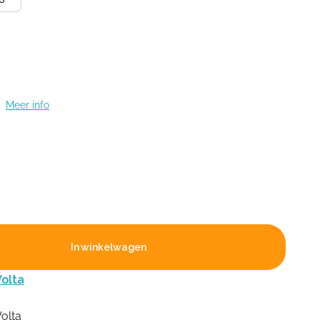
t
Meer info
In winkelwagen
olta
olta