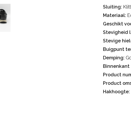
Sluiting:
Kli
Materiaal:
Ec
Geschikt voo
Stevigheid 
Stevige hiel
Buigpunt te
Demping:
Go
Binnenkant 
Product nu
Product oms
Hakhoogte: