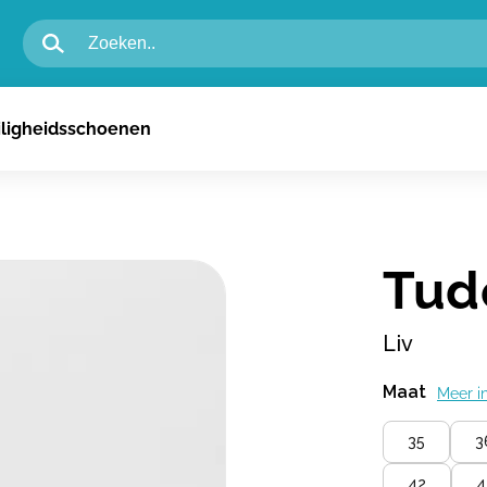
igheidsschoenen voor heren
iligheidsschoenen
igheidsschoenen voor dames
n
Tud
Liv
Maat
Meer i
35
3
42
4