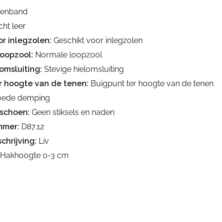
ttenband
ht leer
r inlegzolen:
Geschikt voor inlegzolen
loopzool:
Normale loopzool
omsluiting:
Stevige hielomsluiting
r hoogte van de tenen:
Buigpunt ter hoogte van de tenen
ede demping
schoen:
Geen stiksels en naden
mmer:
D87.12
chrijving:
Liv
Hakhoogte 0-3 cm