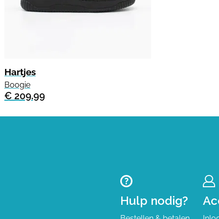
Hartjes
Boogie
€ 209.99
Hulp nodig?
Ac
Bestellen & betalen
Inlo