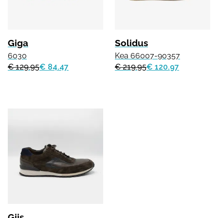
Giga
Solidus
6030
Kea 66007-90357
€ 129.95
€ 84.47
€ 219.95
€ 120.97
Gijs