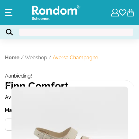
Home
/
Webshop
/
Aversa Champagne
Aanbieding!
Finn Comfort
Aversa Champagne
Maat
Meer info
37