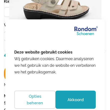
Kleur
Beige
Wijdtemaat
Meer info
G
€
149,00
Oorspronkelijke
Huidige
€
81,95
Wij gebruiken cookies. Daarmee analyseren
prijs
prijs
we het gebruik van de website en verbeteren
was:
is:
we het gebruiksgemak.
In winkelwagen
€149,00.
€81,95.
Merk:
Finn Comfort
Merk:
Finn Comfort
Opties
Akkoord
Sluiting:
Klittenband
beheren