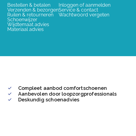
Bestellen & betalen
Inloggen of aanmelden
Verzenden & bezorgen
Service & contact
Ruilen & retourneren
Wachtwoord vergeten
Schoenwijzer
Wijdtemaat advies
Materiaal advies
Compleet aanbod comfortschoenen
Aanbevolen door loopzorgprofessionals
Deskundig schoenadvies