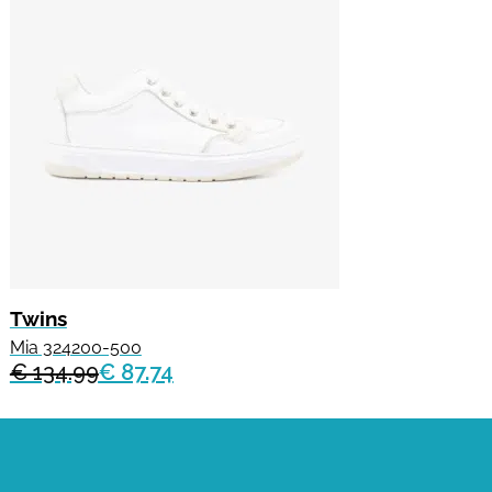
Twins
Mia 324200-500
€ 134.99
€ 87.74