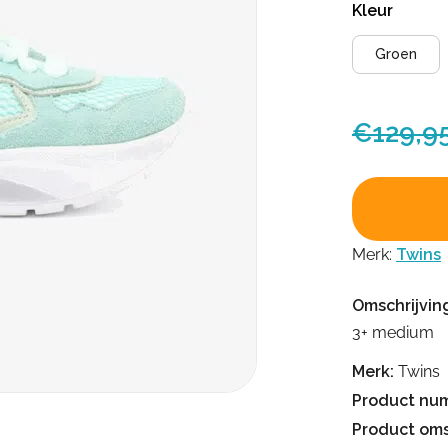
Kleur
Groen
€
129,9
Merk:
Twins
Omschrijvin
3+ medium
Merk:
Twins
Product nu
Product oms