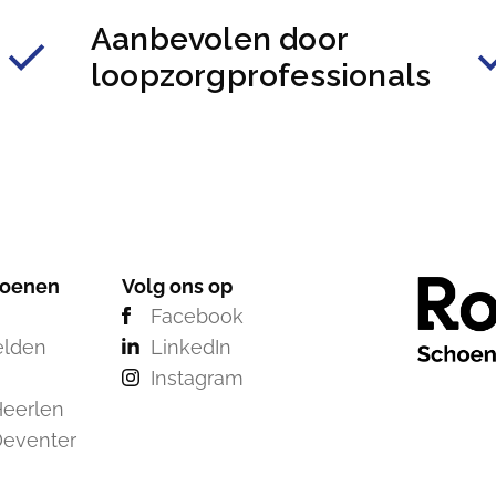
Aanbevolen door
loopzorgprofessionals
hoenen
Volg ons op
Facebook
elden
LinkedIn
Instagram
eerlen
Deventer