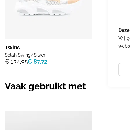
Wij g
websi
Twins
Selah Swing/Silver
€ 134.95
€ 87.72
Vaak gebruikt met