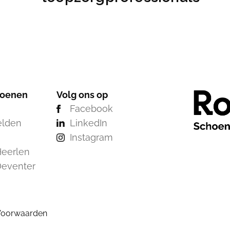
hoenen
Volg ons op
Facebook
elden
LinkedIn
Instagram
eerlen
Deventer
Voorwaarden