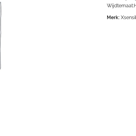
Wijdtemaat:
Merk:
Xsensi