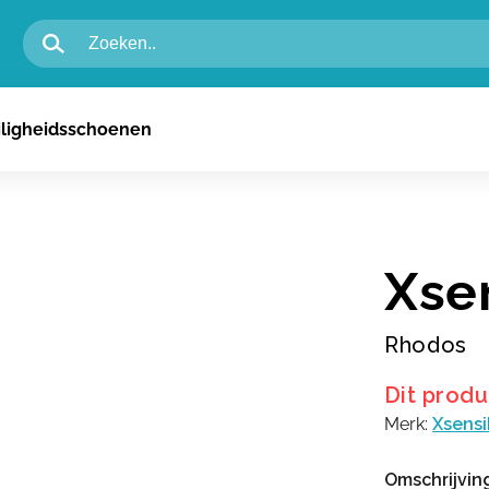
igheidsschoenen voor heren
iligheidsschoenen
igheidsschoenen voor dames
n
Xse
Rhodos
Dit produ
Merk:
Xsensi
Omschrijvin