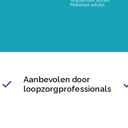
Wijdtemaat advies
Materiaal advies
Aanbevolen door
loopzorgprofessionals