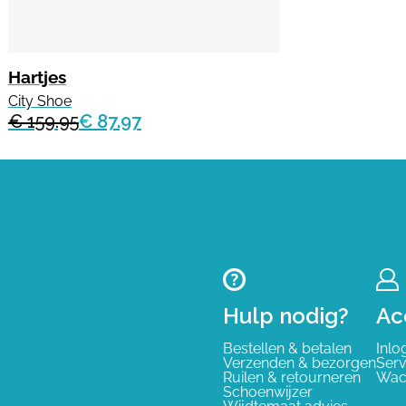
Hartjes
City Shoe
€ 159.95
€ 87.97
Hulp nodig?
Ac
Bestellen & betalen
Inlo
Verzenden & bezorgen
Serv
Ruilen & retourneren
Wac
Schoenwijzer