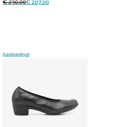
€ 230.00
€ 207.00
Aanbieding!