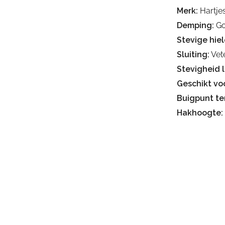
Merk:
Hartje
Demping:
Go
Stevige hiel
Sluiting:
Vete
Stevigheid 
Geschikt voo
Buigpunt te
Hakhoogte: