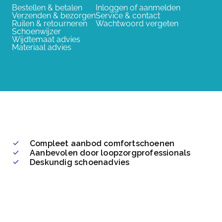
Bestellen & betalen
Inloggen of aanmelden
Verzenden & bezorgen
Service & contact
Ruilen & retourneren
Wachtwoord vergeten
Schoenwijzer
Wijdtemaat advies
Materiaal advies
Compleet aanbod comfortschoenen
Aanbevolen door loopzorgprofessionals
Deskundig schoenadvies