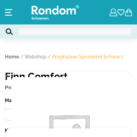
Home
/
Webshop
/
Prophylaxe Sponarind Schwarz
Finn Comfort
Prophylaxe Sponarind Schwarz
Maat
Meer info
38
Kleur