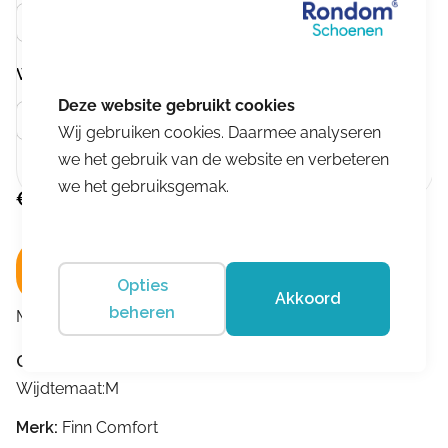
Zwart
Wijdtemaat
Meer info
M
Wij gebruiken cookies. Daarmee analyseren
we het gebruik van de website en verbeteren
we het gebruiksgemak.
€
209,95
In winkelwagen
Opties
Akkoord
beheren
Merk:
Finn Comfort
Omschrijving
Wijdtemaat:M
Merk:
Finn Comfort