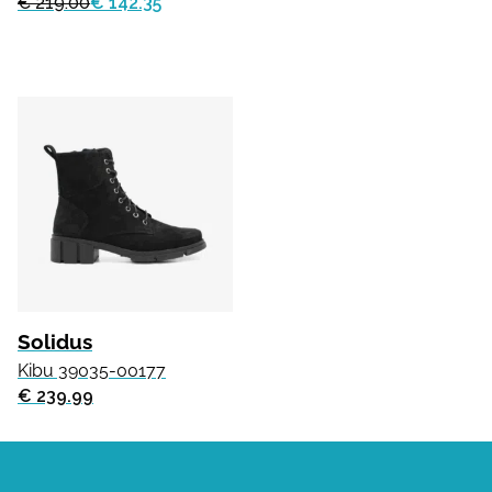
€ 219.00
€ 142.35
Solidus
Kibu 39035-00177
€ 239.99