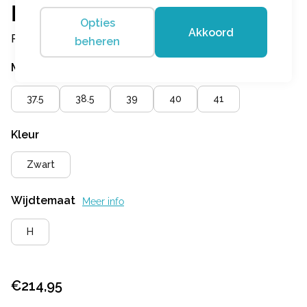
Hassia
Opties
Akkoord
Porto Schwarz Platin
beheren
Maat
Meer info
37.5
38.5
39
40
41
Kleur
Zwart
Wijdtemaat
Meer info
H
€
214,95