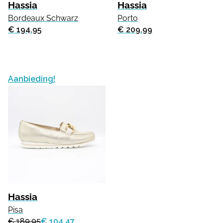
Hassia
Hassia
Bordeaux Schwarz
Porto
€ 194.95
€ 209.99
Aanbieding!
Hassia
Pisa
€ 189.95
€ 104.47