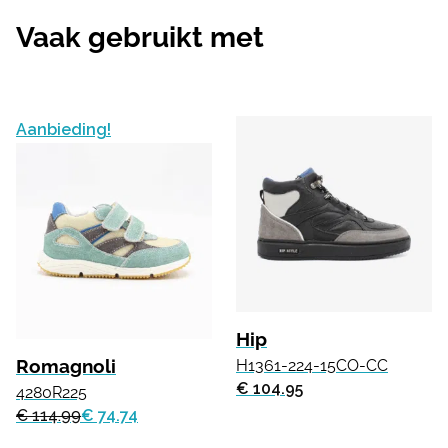
Vaak gebruikt met
Aanbieding!
Hip
Romagnoli
H1361-224-15CO-CC
€ 104.95
4280R225
€ 114.99
€ 74.74