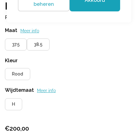
Akkoord
Hartjes
beheren
Phil Shoe Aubergine/Velour
Maat
Meer info
37.5
38.5
Kleur
Rood
Wijdtemaat
Meer info
H
€
200,00