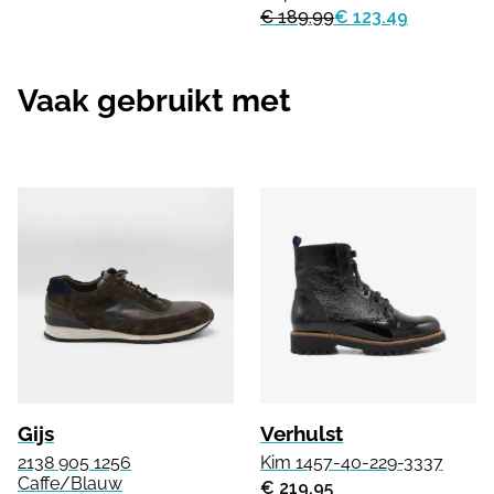
€ 189.99
€ 123.49
Vaak gebruikt met
Gijs
Verhulst
2138 905 1256
Kim 1457-40-229-3337
Caffe/Blauw
€ 219.95