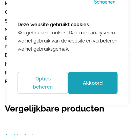
Materiaal:
Stretch
Geschikt voor inlegzolen:
Geschikt voor inlegzolen
Stevigheid loopzool:
Normale loopzool
Stevige hielomsluiting:
Stevige hielomsluiting
Wij gebruiken cookies. Daarmee analyseren
Buigpunt ter hoogte van de tenen:
Buigpunt ter
we het gebruik van de website en verbeteren
hoogte van de tenen
we het gebruiksgemak.
Demping:
Goede demping
Hakhoogte:
Hakhoogte 0-3 cm
Product nummer:
10027.2.007
Opties
Product omschrijving:
Lucia Black Patent
Akkoord
beheren
Vergelijkbare producten