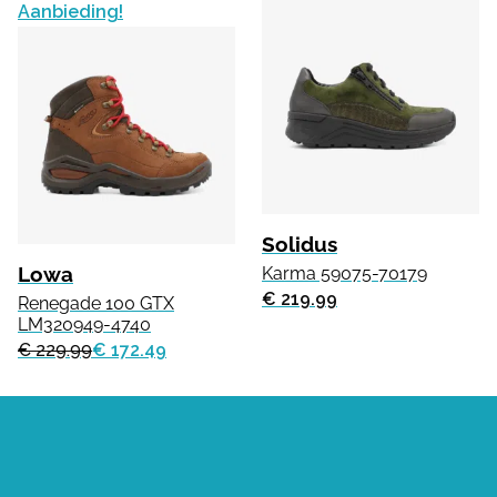
Aanbieding!
Solidus
Lowa
Karma 59075-70179
€ 219.99
Renegade 100 GTX
LM320949-4740
€ 229.99
€ 172.49