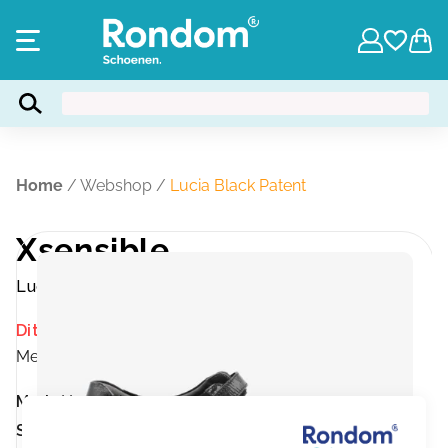
Home
/
Webshop
/
Lucia Black Patent
Xsensible
Lucia Black Patent
Dit product is momenteel niet op voorraad.
Merk:
Xsensible
Merk:
Xsensible
Sluiting:
Klittenband