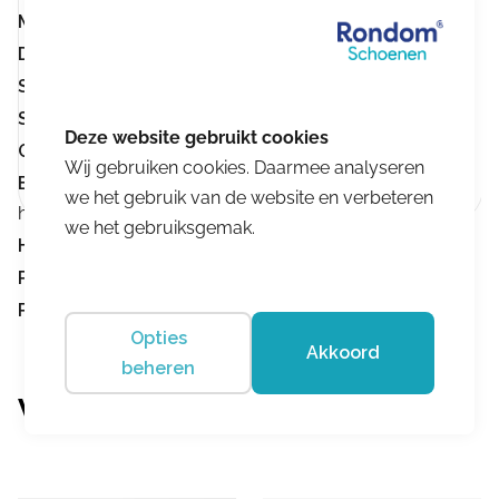
Merk:
Solidus
Demping:
Goede demping
Stevige hielomsluiting:
Stevige hielomsluiting
Stevigheid loopzool:
Normale loopzool
Geschikt voor inlegzolen:
Geschikt voor inlegzolen
Wij gebruiken cookies. Daarmee analyseren
Buigpunt ter hoogte van de tenen:
Buigpunt ter
we het gebruik van de website en verbeteren
hoogte van de tenen
we het gebruiksgemak.
Hakhoogte:
Hakhoogte 0-3 cm
Product nummer:
5619
Product omschrijving:
Kinga 61013-30499
Opties
Akkoord
beheren
Vergelijkbare producten