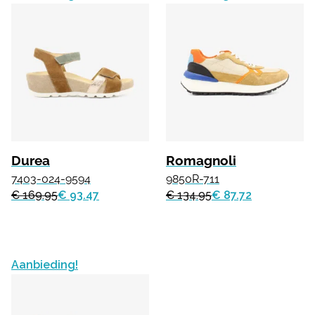
Durea
Romagnoli
7403-024-9594
9850R-711
€ 169.95
€ 93.47
€ 134.95
€ 87.72
Aanbieding!