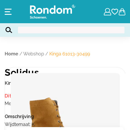
Home
/
Webshop
/
Kinga 61013-30499
Solidus
Kinga 61013-30499
Dit product is momenteel niet op voorraad.
Merk:
Solidus
Omschrijving
Wijdtemaat: K