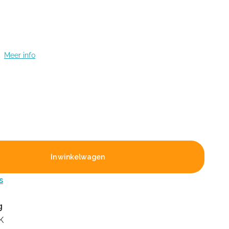
t
Meer info
In winkelwagen
s
g
K