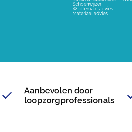
Schoenwijzer
Wijdtemaat advies
Materiaal advies
Aanbevolen door
loopzorgprofessionals