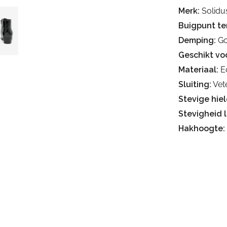
Merk:
Solidu
Buigpunt te
Demping:
Go
Geschikt voo
Materiaal:
Ec
Sluiting:
Vete
Stevige hiel
Stevigheid 
Hakhoogte: