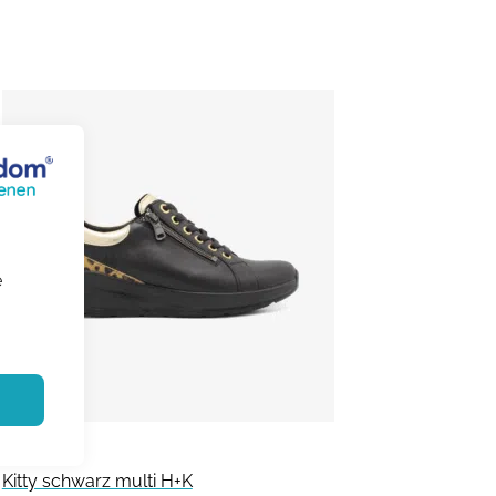
e
Solidus
Kitty schwarz multi H+K