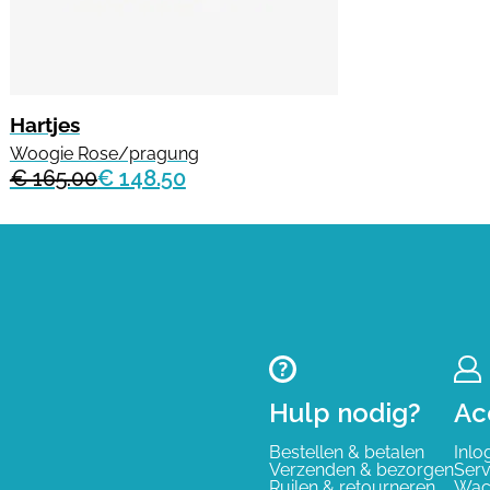
Hartjes
Woogie Rose/pragung
€ 165.00
€ 148.50
Hulp nodig?
Ac
Bestellen & betalen
Inlo
Verzenden & bezorgen
Serv
Ruilen & retourneren
Wac