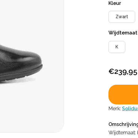
Kleur
Zwart
Wijdtemaa
K
€
239,95
Merk:
Solidu
Omschrijvin
Wijdtemaat: 