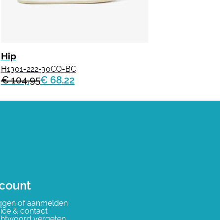
Hip
H1301-222-30CO-BC
€ 104.95
€ 68.22
count
ggen of aanmelden
ice & contact
htwoord vergeten