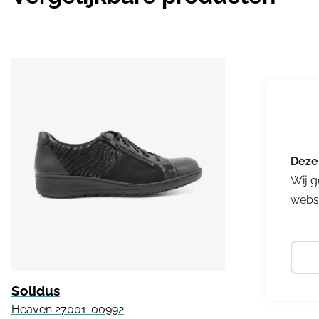
Wij g
websi
Solidus
Heaven 27001-00992