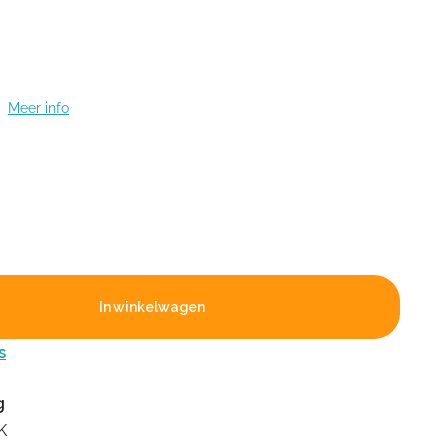
t
Meer info
In winkelwagen
s
g
K