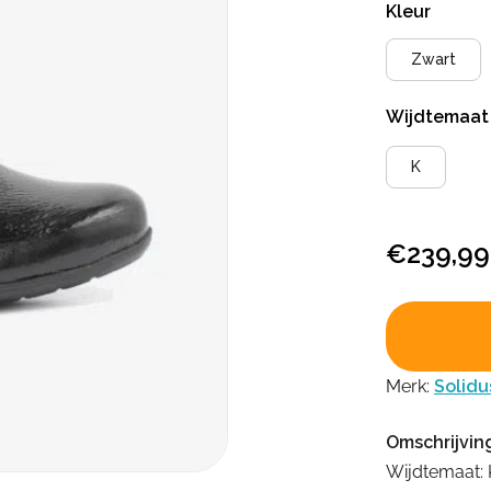
Kleur
Zwart
Wijdtemaa
K
€
239,99
Merk:
Solidu
Omschrijvin
Wijdtemaat: 