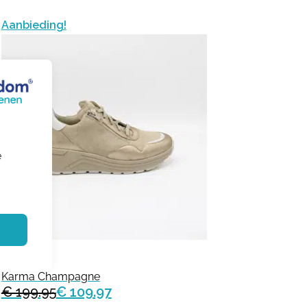
Aanbieding!
e
Solidus
Karma Champagne
€ 199.95
€ 109.97