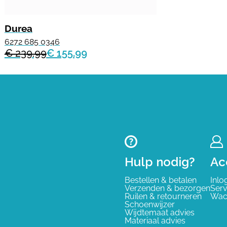
Durea
6272 685 0346
€ 239.99
€ 155.99
Hulp nodig?
Ac
Bestellen & betalen
Inlo
Verzenden & bezorgen
Serv
Ruilen & retourneren
Wac
Schoenwijzer
Wijdtemaat advies
Materiaal advies