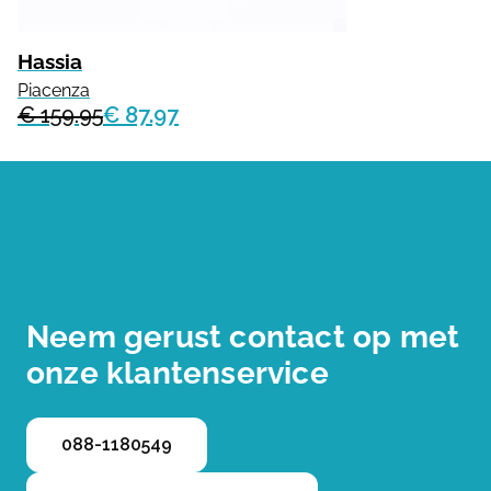
Hassia
Piacenza
€ 159.95
€ 87.97
Neem gerust contact op met
onze klantenservice
088-1180549